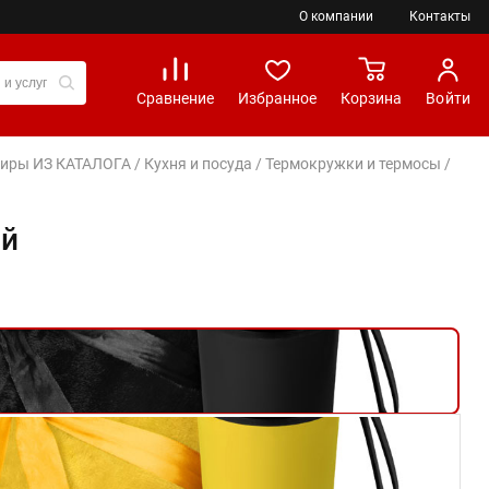
О компании
Контакты
Сравнение
Избранное
Корзина
Войти
вениры ИЗ КАТАЛОГА
/
Кухня и посуда
/
Термокружки и термосы
/
ый