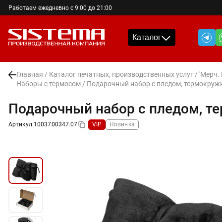
Работаем ежедневно с 9:00 до 21:00
Каталог
Главная
/
Каталог печатных, производственных услуг
/
'Мерч.
Наборы с термосом
/ Подарочный набор с пледом, термокружк
Подарочный набор с пледом, т
Артикул:
1003700347.07
VIP
Новинка