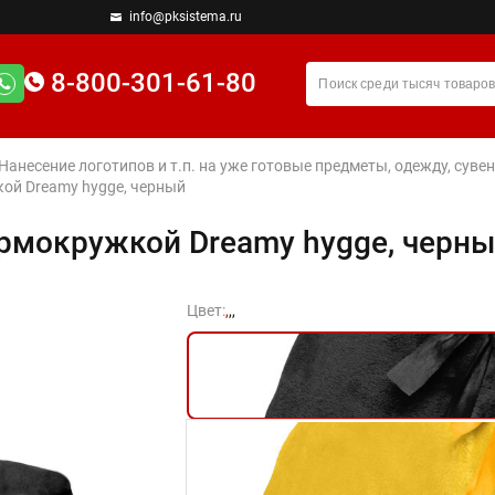
info@pksistema.ru
8-800-301-61-80
 Нанесение логотипов и т.п. на уже готовые предметы, одежду, су
ой Dreamy hygge, черный
ермокружкой Dreamy hygge, черн
Цвет:
,
,
,