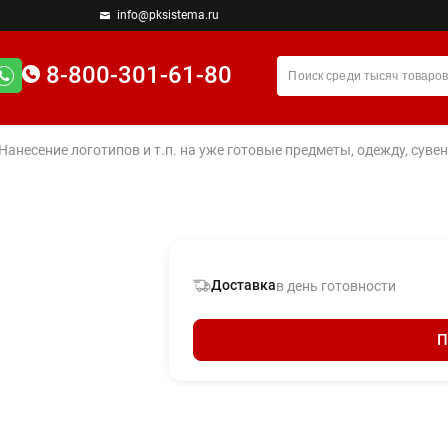
info@pksistema.ru
8-800-301-61-80
 Нанесение логотипов и т.п. на уже готовые предметы, одежду, су
Доставка
в день готовности
П