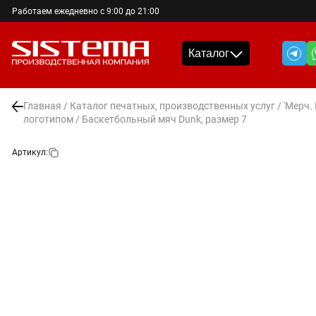
Работаем ежедневно с 9:00 до 21:00
Каталог
Главная
/
Каталог печатных, производственных услуг
/
'Мерч.
логотипом
/ Баскетбольный мяч Dunk, размер 7
Артикул: