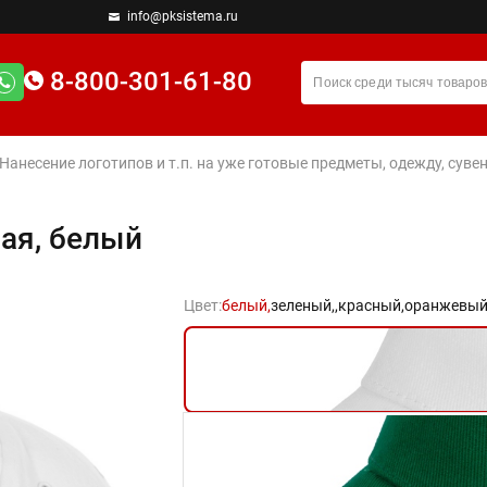
info@pksistema.ru
8-800-301-61-80
 Нанесение логотипов и т.п. на уже готовые предметы, одежду, су
ная, белый
Цвет:
белый,
зеленый,
,
красный,
оранжевый