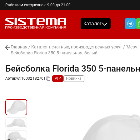
Работаем ежедневно с 9:00 до 21:00
Каталог
Главная
/
Каталог печатных, производственных услуг
/
'Мерч.
Бейсболка Florida 350 5-панельная, белый
Бейсболка Florida 350 5-панель
Артикул:
10032182701
VIP
Новинка