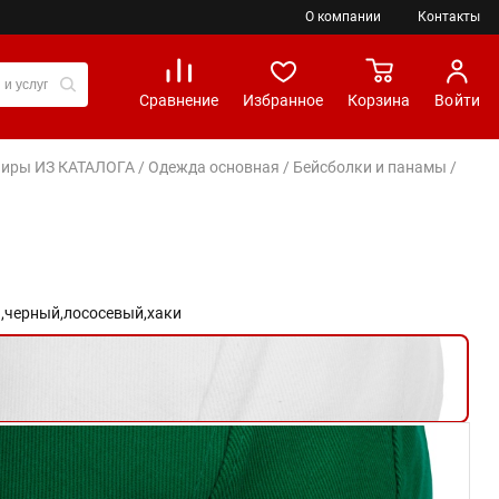
О компании
Контакты
Сравнение
Избранное
Корзина
Войти
вениры ИЗ КАТАЛОГА
/
Одежда основная
/
Бейсболки и панамы
/
,
черный,
лососевый,
хаки