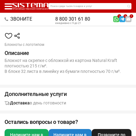
Поиск среди тысяч товаров и услуг
1
2
3
ЗВОНИТЕ
8 800 301 61 80
ежедневно с 9 до 21
Блокноты с логотипом
Описание
Блокнот на скрепке с обложкой из картона Natural Kraft
плотностью 215 г/м².
В блоке 32 листа в линейку из бумаги плотностью 70 г/м².
Дополнительные услуги
Доставка
в день готовности
Остались вопросы о товаре?
Напишите нам в
Напишите нам в
Позвоните по