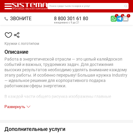
Поиск среди тысяч товаров и услуг
1
2
3
ЗВОНИТЕ
8 800 301 61 80
ежедневно с 9 до 21
Кружки с логотипом
Описание
Работа в энергетической отрасли — это целый калейдоскоп
событий и важных, трудоемких задач. Для достижения
высоких результатов необходимо уделять внимание каждому
этапу работы. И особенно перерыву! Большая кружка Industry
— идеальное решение для корпоративного подарка
работникам сферы энергетики.
В каждой части общего рисунка изображены главные
символы электроэнергетики.Емкость 400 мл.
Развернуть
Дополнительные услуги