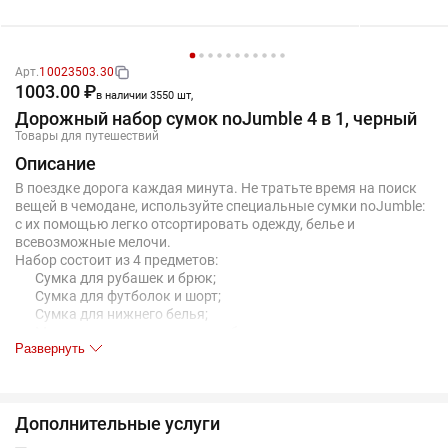
Арт.
10023503.30
1003.00 ₽
в наличии 3550 шт,
Дорожный набор сумок noJumble 4 в 1, черный
Товары для путешествий
Описание
В поездке дорога каждая минута. Не тратьте время на поиск
вещей в чемодане, используйте специальные сумки noJumble:
с их помощью легко отсортировать одежду, белье и
всевозможные мелочи.
Набор состоит из 4 предметов:
Сумка для рубашек и брюк;
Сумка для футболок и шорт;
Сумка для нижнего белья;
Мешок для использованного белья.
Развернуть
Ткань с переплетением рипстоп обеспечивает сумкам
прочность и легкость, а благодаря сетчатой вставке можно с
одного взгляда определить, что внутри.
Дополнительные услуги