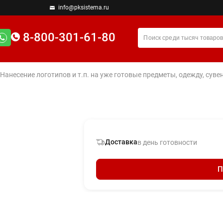
info@pksistema.ru
8-800-301-61-80
 Нанесение логотипов и т.п. на уже готовые предметы, одежду, су
Доставка
в день готовности
П