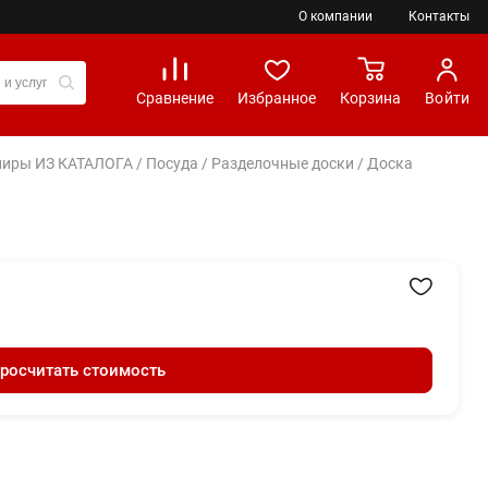
О компании
Контакты
Сравнение
Избранное
Корзина
Войти
вениры ИЗ КАТАЛОГА
/
Посуда
/
Разделочные доски
/ Доска
росчитать стоимость