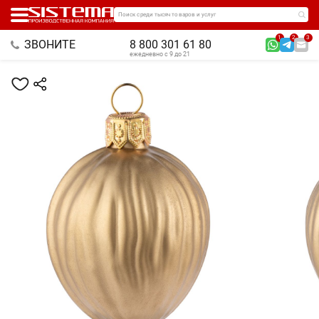
Поиск среди тысяч товаров и услуг
1
2
3
ЗВОНИТЕ
8 800 301 61 80
ежедневно с 9 до 21