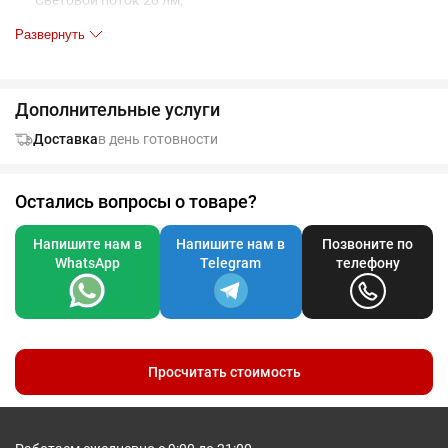
Световой поток 20 лм;
Корпус из алюминия;
Развернуть
Темляк;
Питание: батарейки ААА 1,5 В, 3 шт. (в комплект не входят).
Дополнительные услуги
Доставка
в день готовности
Остались вопросы о товаре?
Напишите нам в
Напишите нам в
Позвоните по
WhatsApp
Telegram
телефону
Просчитать стоимость