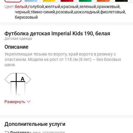
Цвет:
белый,
голубой,
желтый,
красный,
зеленый,
оранжевый,
черный,
тёмно-синий,
розовый,
шоколадный,
фиолетовый,
бирюзовый
Футболка детская Imperial Kids 190, белая
Детская одежда
Описание
Укрепляющая тесьма по вороту, край ворота в резинку с
эластаном. Модели на рост от 118 см (8 лет) — без боковых
швов.
Развернуть
Таблица размеров, см
4 года
6 лет
8 лет
96-104 см
106-116 см
118-128 см
Дополнительные услуги
A
34
37
40
Доставка
в день готовности