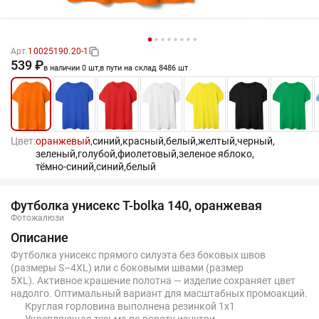
Арт.
10025190.20-1
539 ₽
в наличии 0 шт,
в пути на склад 8486 шт
Цвет:
оранжевый,
синий,
красный,
белый,
желтый,
черный,
зеленый,
голубой,
фиолетовый,
зеленое яблоко,
тёмно-синий,
синий,
белый
Футболка унисекс T-bolka 140, оранжевая
Фотожалюзи
Описание
Футболка унисекс прямого силуэта без боковых швов
(размеры S–4XL) или с боковыми швами (размер
5XL). Активное крашение полотна — изделие сохраняет цвет
надолго. Оптимальный вариант для масштабных промоакций.
Круглая горловина выполнена резинкой 1х1