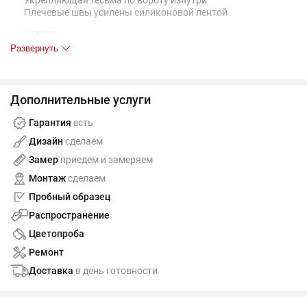
Укрепляющая тесьма по вороту изнутри
Плечевые швы усилены силиконовой лентой
Развернуть
Дополнительные услуги
Гарантия
есть
Таблица размеров, см
S 44-46
M 46-48
L 48-50
XL 50-
Дизайн
сделаем
A
49
52
55
58
Замер
приедем и замеряем
Монтаж
сделаем
B
70
72
74
76
Пробный образец
Распространение
Допускаются отклонения в 5% от указанных параметров по
размеру и цвету.
Цветопроба
Ремонт
Доставка
в день готовности