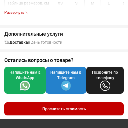
Таблица размеров, см
XS
S
M
L
XL
34-36
38-40
40-42
42-44
46-
Развернуть
A
38
41
44
47
50
B
64,5
66
67,5
69
70,
Дополнительные услуги
Доставка
в день готовности
Допускаются отклонения в 5% от указанных параметров по
размеру и цвету.
Остались вопросы о товаре?
Напишите нам в
Напишите нам в
Позвоните по
WhatsApp
Telegram
телефону
Просчитать стоимость