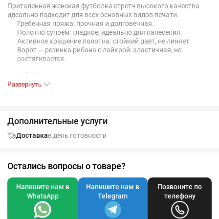
Приталенная женская футболка стретч высокого качества
идеально подходит для всех основных видов печати.
Гребенная пряжа: прочная и долговечная.
Полотно супрем: гладкое, идеально для нанесения.
Активное крашение полотна: стойкий цвет, не линяет.
Ворот — резинка рибана с лайкрой: эластичная, не
растягивается.
Развернуть
Дополнительные услуги
Доставка
в день готовности
Таблица размеров, см
S
M
L
XL
XX
40-42
42-44
44-46
46-48
48-
Остались вопросы о товаре?
A
42
44
46
48
50
Напишите нам в
Напишите нам в
Позвоните по
B
63
65
67
69
71
WhatsApp
Telegram
телефону
Допускаются отклонения в 5% от указанных параметров по