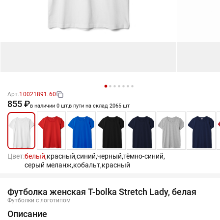
Арт.
10021891.60
855 ₽
в наличии 0 шт,
в пути на склад 2065 шт
Цвет:
белый,
красный,
синий,
черный,
тёмно-синий,
серый меланж,
кобальт,
красный
Футболка женская T-bolka Stretch Lady, белая
Футболки с логотипом
Описание