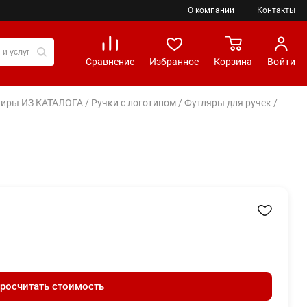
О компании
Контакты
Сравнение
Избранное
Корзина
Войти
вениры ИЗ КАТАЛОГА
/
Ручки с логотипом
/
Футляры для ручек
/
росчитать стоимость