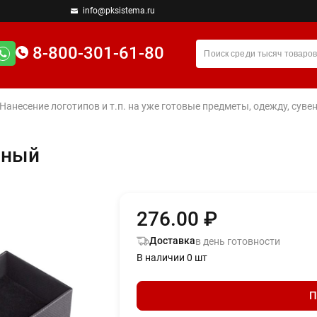
info@pksistema.ru
8-800-301-61-80
 Нанесение логотипов и т.п. на уже готовые предметы, одежду, су
рный
276.00 ₽
Доставка
в день готовности
В наличии 0 шт
П