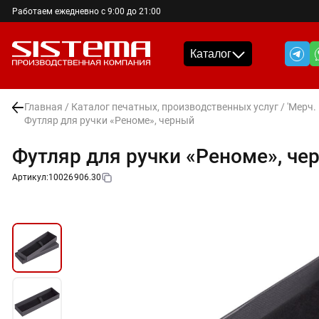
Работаем ежедневно с 9:00 до 21:00
Каталог
Главная
/
Каталог печатных, производственных услуг
/
'Мерч.
Футляр для ручки «Реноме», черный
Футляр для ручки «Реноме», че
Артикул:
10026906.30