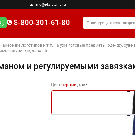
info@pksistema.ru
8-800-301-61-80
 Нанесение логотипов и т.п. на уже готовые предметы, одежду, су
мыми завязками, черный
рманом и регулируемыми завязка
Цвет:
черный,
,
хаки