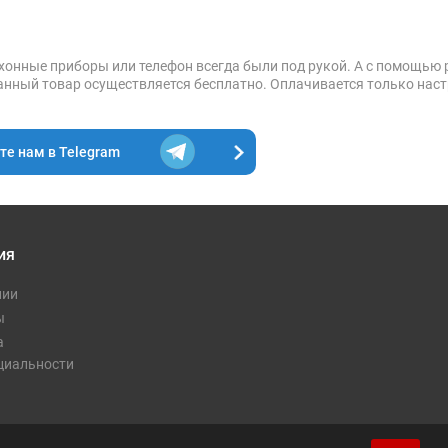
хонные приборы или телефон всегда были под рукой. А с помощью 
данный товар осуществляется бесплатно. Оплачивается только наст
е нам в Telegram
ия
нии
ы
а
циальности