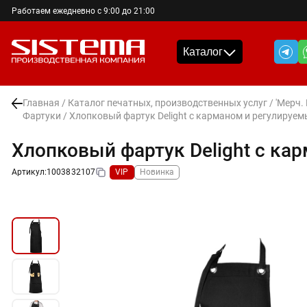
Работаем ежедневно с 9:00 до 21:00
Каталог
Главная
/
Каталог печатных, производственных услуг
/
'Мерч.
Фартуки
/ Хлопковый фартук Delight с карманом и регулируе
Хлопковый фартук Delight с ка
Артикул:
1003832107
VIP
Новинка