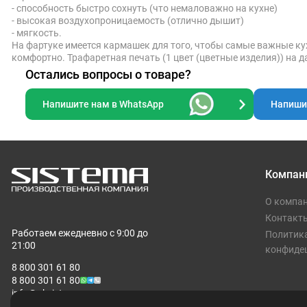
- способность быстро сохнуть (что немаловажно на кухне)
- высокая воздухопроницаемость (отлично дышит)
- мягкость.
На фартуке имеется кармашек для того, чтобы самые важные ку
комфортно. Трафаретная печать (1 цвет (цветные изделия)) на 
Остались вопросы о товаре?
Напишите нам в WhatsApp
Напишит
Компан
О компа
Контакт
Работаем ежедневно с 9:00 до
Политик
21:00
конфиде
8 800 301 61 80
8 800 301 61 80
info@pksistema.ru