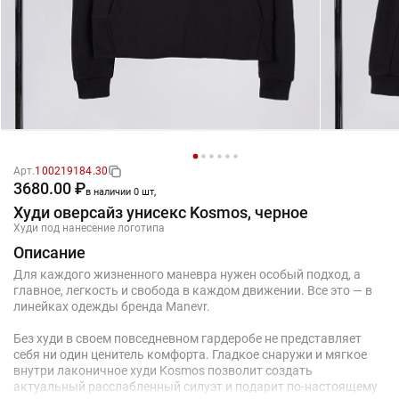
Арт.
100219184.30
3680.00 ₽
в наличии 0 шт,
Худи оверсайз унисекс Kosmos, черное
Худи под нанесение логотипа
Описание
Для каждого жизненного маневра нужен особый подход, а
главное, легкость и свобода в каждом движении. Все это — в
линейках одежды бренда Manevr.
Без худи в своем повседневном гардеробе не представляет
себя ни один ценитель комфорта. Гладкое снаружи и мягкое
внутри лаконичное худи Kosmos позволит создать
актуальный расслабленный силуэт и подарит по-настоящему