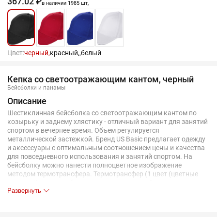
367.02 ₽
в наличии 1985 шт,
Цвет:
черный,
красный,
,
белый
Кепка со светоотражающим кантом, черный
Бейсболки и панамы
Описание
Шестиклинная бейсболка со светоотражающим кантом по
козырьку и заднему хлястику - отличный вариант для занятий
спортом в вечернее время. Объем регулируется
металлической застежкой. Бренд US Basic предлагает одежду
и аксессуары с оптимальным соотношением цены и качества
для повседневного использования и занятий спортом. На
бейсболку можно нанести полноцветное изображение
методом термотрансфера. Термотрансфер (1 цвет (цветные
изделия)) на данный товар осуществляется бесплатно.
Развернуть
Оплачивается только настройка оборудования в размере
10000 рублей на весь тираж.