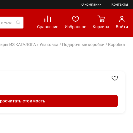
О компании
Контакты
Сравнение
Избранное
Корзина
Войти
вениры ИЗ КАТАЛОГА
/
Упаковка
/
Подарочные коробки
/ Коробка
росчитать стоимость