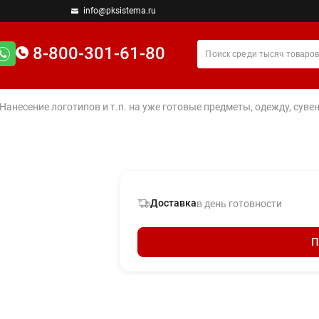
info@pksistema.ru
8-800-301-61-80
 Нанесение логотипов и т.п. на уже готовые предметы, одежду, су
Доставка
в день готовности
П