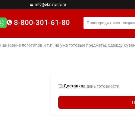
info@pksistema.ru
8-800-301-61-80
 Нанесение логотипов и т.п. на уже готовые предметы, одежду, су
Доставка
в день готовности
П