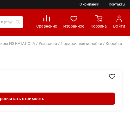
О компании
Контакты
Сравнение
Избранное
Корзина
Войти
вениры ИЗ КАТАЛОГА
/
Упаковка
/
Подарочные коробки
/ Коробка
росчитать стоимость