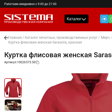
Работаем ежедневно с 9:00 до 21:00
Каталог
Главная
/
Каталог печатных, производственных услуг
/
'Мерч.
Куртка флисовая женская Sarasota, красная
Куртка флисовая женская Saras
Артикул:
10026573.50