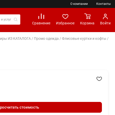
О компании
Контакты
Сравнение
Избранное
Корзина
Войти
вениры ИЗ КАТАЛОГА
/
Промо одежда
/
Флисовые куртки и кофты
/
росчитать стоимость