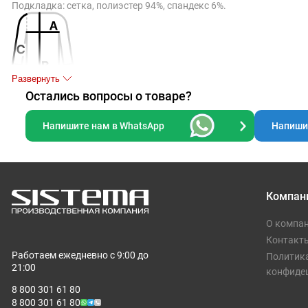
Подкладка: сетка, полиэстер 94%, спандекс 6%.
Развернуть
Остались вопросы о товаре?
Таблица размеров, см
S
M
L
XL
Напишите нам в WhatsApp
Напишит
A
47
48
52
63
B
60
62
63
66
Компан
C
58
61
61
63
О компа
Допускаются отклонения в 5% от указанных параметров по разме
Контакт
Работаем ежедневно с 9:00 до
Политик
21:00
конфиде
8 800 301 61 80
8 800 301 61 80