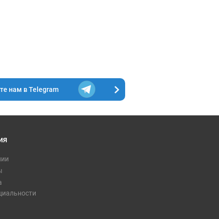
е нам в Telegram
ия
нии
ру и цвету.
ы
а
циальности