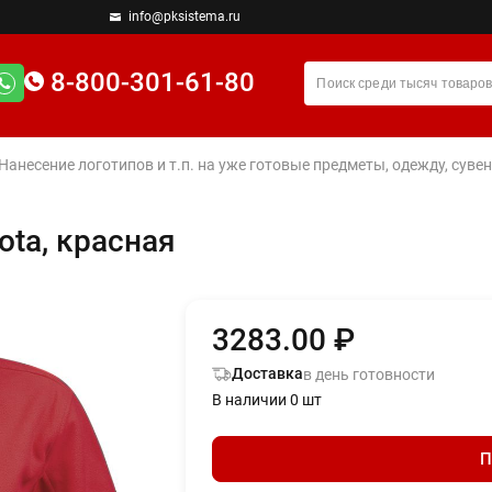
info@pksistema.ru
8-800-301-61-80
 Нанесение логотипов и т.п. на уже готовые предметы, одежду, су
ota, красная
3283.00 ₽
Доставка
в день готовности
В наличии 0 шт
П