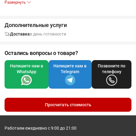
Развернуть
Дополнительные услуги
Таблица размеров, см
S
M
L
XL
XXL
Доставка
в день готовности
A
44
47
50
53
56
B
64
66
68
70
72
Остались вопросы о товаре?
Напишите нам в
Напишите нам в
Позвоните по
Допускаются отклонения в 5% от указанных параметров по
WhatsApp
Telegram
телефону
размеру и цвету.
Просчитать стоимость
Работаем ежедневно с 9:00 до 21:00