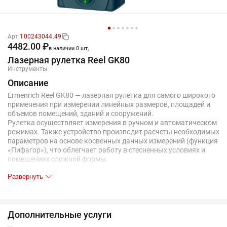
Арт.
100243044.49
4482.00 ₽
в наличии 0 шт,
Лазерная рулетка Reel GK80
Инструменты
Описание
Ermenrich Reel GK80 — лазерная рулетка для самого широкого
применения при измерении линейных размеров, площадей и
объемов помещений, зданий и сооружений.
Рулетка осуществляет измерения в ручном и автоматическом
режимах. Также устройство производит расчеты необходимых
параметров на основе косвенных данных измерений (функция
«Пифагор»), что облегчает работу в стесненных условиях и
помещениях сложной формы.
Данные измерений и расчетов выводятся на ЖК-экран с тремя
Развернуть
строками, в памяти устройства одновременно хранится до 20
групп данных. Максимально доступное для измерения
расстояние — 80 метров.
Прибор легко удерживается одной рукой, эргономично
Дополнительные услуги
расположенные кнопки облегчают управление. Питание
устройства осуществляется от 2 батареек ААА, один комплект