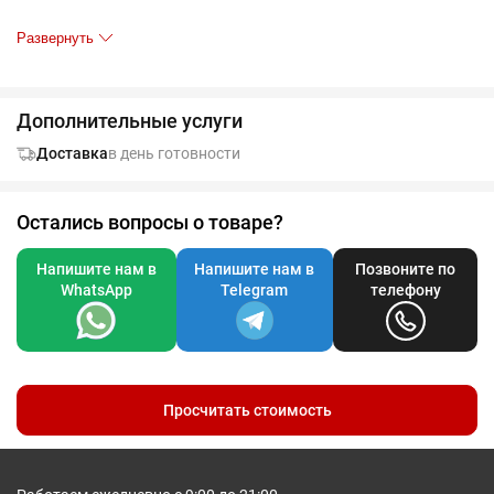
Развернуть
Таблица размеров, см
XS
S
M
L
XL
XXL
36
38
40
42
44
46
A
39
41
43
45
47
49
Дополнительные услуги
B
62
64
66
68
69
70
Доставка
в день готовности
Допускаются отклонения в 5% от указанных параметров по
Остались вопросы о товаре?
размеру и цвету.
Напишите нам в
Напишите нам в
Позвоните по
WhatsApp
Telegram
телефону
Просчитать стоимость