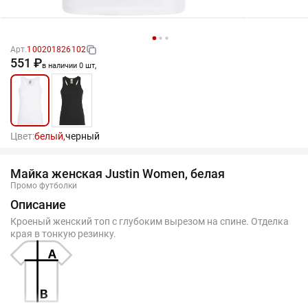
Арт.
100201826102
551 ₽
в наличии 0 шт,
Цвет:
белый,
черный
Майка женская Justin Women, белая
Промо футболки
Описание
Кроеный женский топ с глубоким вырезом на спине. Отделка
края в тонкую резинку.