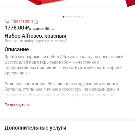
Арт.
1002230319
1778.00 ₽
в наличии 581 шт,
Набор Alfresco, красный
Дорожные наборы для путешествий
Описание
Яркий монохромный набор Alfresco создан для посетителей
фестивалей под открытым небом и участников
корпоративных пикников. Почувствуйте свежесть и яркие
краски лета!
Большая спортивная бутылка для поддержания водного
баланса, стильные личные аксессуары на каждый день и
конечно, необходимый атрибут выездных мероприятий —
плотный пластиковый дождевик-плащ с капюшоном. Все это
Развернуть
собрано в идеальной упаковке — базовом тонком шопере,
который может пригодиться на мастер-классе по рисованию
на ткани.
Дополнительные услуги
Подарочный набор Alfresco поможет повысить лояльность
аудитории и надолго оставить самые приятные впечатления о