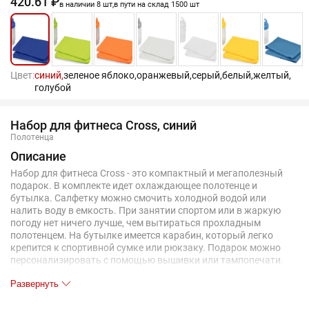
420.61 ₽
в наличии 8 шт,
в пути на склад 1500 шт
Цвет:
синий,
зеленое яблоко,
оранжевый,
серый,
белый,
желтый,
голубой
Набор для фитнеса Cross, синий
Полотенца
Описание
Набор для фитнеса Cross - это компактный и мегаполезный
подарок. В комплекте идет охлаждающее полотенце и
бутылка. Салфетку можно смочить холодной водой или
налить воду в емкость. При занятии спортом или в жаркую
погоду нет ничего лучше, чем вытираться прохладным
полотенцем. На бутылке имеется карабин, который легко
крепится к спортивной сумке или рюкзаку. Подарок можно
персонализировать с помощью вышивки или тампопечати.
Тампопечать (1 цвет (цветные изделия)) на данный товар
Развернуть
осуществляется бесплатно. Оплачивается только настройка
оборудования в размере 8200 рублей на весь тираж.