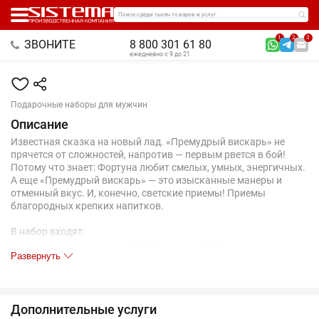
Поиск среди тысяч товаров и услуг
1
2
3
ЗВОНИТЕ
8 800 301 61 80
ежедневно с 9 до 21
Подарочные наборы для мужчин
Описание
Известная сказка на новый лад. «Премудрый вискарь» не
прячется от сложностей, напротив — первым рвется в бой!
Потому что знает: Фортуна любит смелых, умных, энергичных.
А еще «Премудрый вискарь» — это изысканные манеры и
отменный вкус. И, конечно, светские приемы! Приемы
благородных крепких напитков.
В набор входят:
два стакана для виски Baltic, емкость 310 мл;
Развернуть
камни для виски Hardy;
жаккардовый галстук-бабочка, черный;
открытка «Премудрый вискарь».
Набор упакован в подарочную коробку с ложементом.
Дополнительные услуги
Коробка поставляется в шубере с тиснением золотой фольгой.