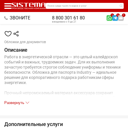
Поиск среди тысяч товаров и услуг
1
2
3
ЗВОНИТЕ
8 800 301 61 80
ежедневно с 9 до 21
Обложки для документов
Описание
Работа в энергетической отрасли — это целый калейдоскоп
событий и важных, трудоемких задач. Для их выполнения
зачастую требуется строгое соблюдение униформы и техники
безопасности. Обложка для паспорта Industry — идеальное
решение для корпоративного подарка работникам сферы
энергетики.
Прочный непромокаемый материал аксессуара сохранит
главный документ сотрудника, а минималистичный дизайн
Развернуть
создаст особую эстетику. В каждой части общего рисунка
изображены главные символы электроэнергетики.
Дополнительные услуги