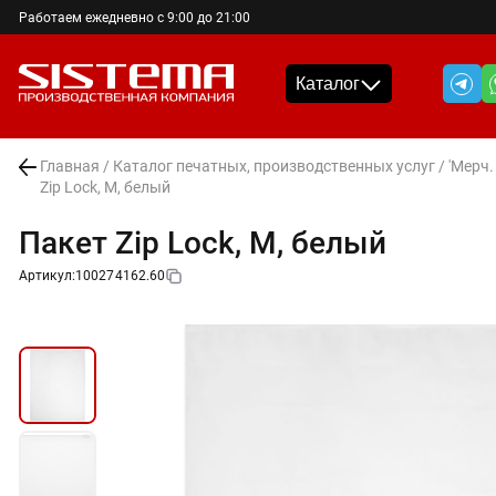
Работаем ежедневно с 9:00 до 21:00
Каталог
Главная
/
Каталог печатных, производственных услуг
/
'Мерч.
Zip Lock, M, белый
Пакет Zip Lock, M, белый
Артикул:
100274162.60