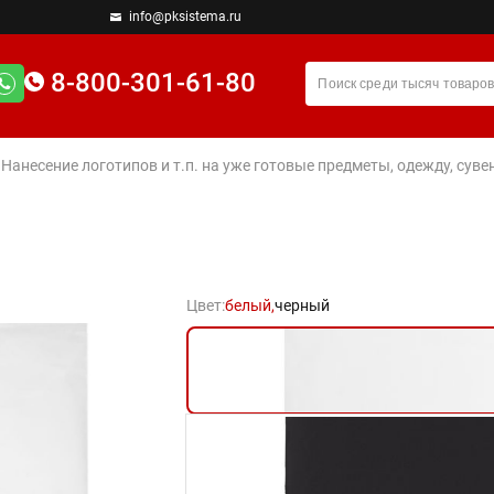
info@pksistema.ru
8-800-301-61-80
 Нанесение логотипов и т.п. на уже готовые предметы, одежду, су
Цвет:
белый,
черный