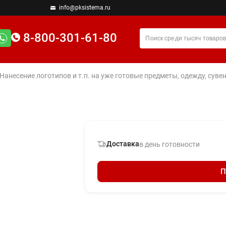
info@pksistema.ru
8-800-301-61-80
 Нанесение логотипов и т.п. на уже готовые предметы, одежду, су
Доставка
в день готовности
П