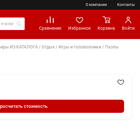
О компании
Контакты
Сравнение
Избранное
Корзина
Войти
вениры ИЗ КАТАЛОГА
/
Отдых
/
Игры и головоломки
/ Пазлы
росчитать стоимость