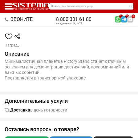
Поиск среди тысяч товаров и услуг
1
2
3
ЗВОНИТЕ
8 800 301 61 80
ежедневно с 9 до 21
Награды
Описание
Минималистичная плакетка Pictory Stand станет отличным
решением для демонстрации достижений, воспоминаний или
важных событий.
Поставляется в транспортной упаковке.
Дополнительные услуги
Доставка
в день готовности
Остались вопросы о товаре?