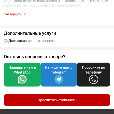
Подставка легко складывается и не занимает много места, ее
удобно взять с собой на встречу или в дорогу.
Поставляется в тканевом мешочке и коробке из плотного
Развернуть
картона.
Дополнительные услуги
Доставка
в день готовности
Остались вопросы о товаре?
Напишите нам в
Напишите нам в
Позвоните по
WhatsApp
Telegram
телефону
Просчитать стоимость