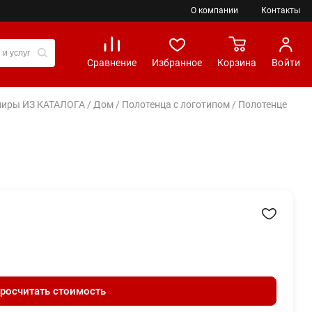
О компании
Контакты
Сравнение
Избранное
Корзина
Войти
вениры ИЗ КАТАЛОГА
/
Дом
/
Полотенца с логотипом
/ Полотенце
росчитать стоимость