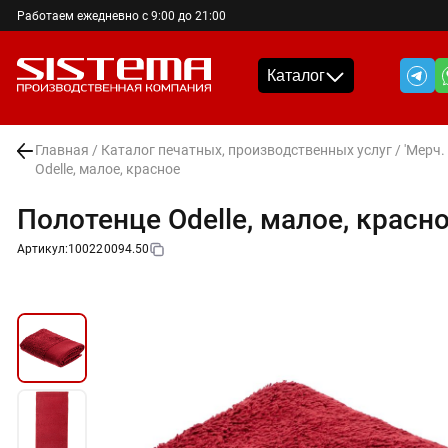
Работаем ежедневно с 9:00 до 21:00
Каталог
Главная
/
Каталог печатных, производственных услуг
/
'Мерч.
Odelle, малое, красное
Полотенце Odelle, малое, красн
Артикул:
100220094.50