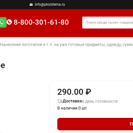
info@pksistema.ru
8-800-301-61-80
 Нанесение логотипов и т.п. на уже готовые предметы, одежду, су
ое
290.00 ₽
Доставка
в день готовности
В наличии 0 шт
П