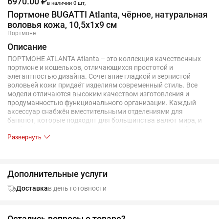
6970.00 ₽
в наличии 0 шт,
Портмоне BUGATTI Atlanta, чёрное, натуральная
воловья кожа, 10,5х1х9 см
Портмоне
Описание
ПОРТМОНЕ ATLANTA Atlanta – это коллекция качественных
портмоне и кошельков, отличающихся простотой и
элегантностью дизайна. Сочетание гладкой и зернистой
воловьей кожи придаёт изделиям современный стиль. Все
модели отличаются высоким качеством изготовления и
продуманностью функционального организации. Каждый
аксессуар снабжён вместительными отделениями для
банкнот, которые подходят для большинства валют мира, и
удобными карманами для карт. Особое внимание дизайнеры
Развернуть
уделили карманам для карт: благодаря увеличенному размеру
карты легко и быстро вставляются и извлекаются. Кошельки
имеют качественные застёжки-молнии, которые надёжно
закрываются даже после многих лет использования.
Дополнительные услуги
Ассортимент включает классические мужские портмоне, а
также кошельки с застёжкой на молнии. СВОЙСТВА
Доставка
в день готовности
Функциональная организация: 5 карманов для карт, отделение
для монет, 2 отделения для банкнот, 2 скрытых кармана
Размер: 10,5 x 1 x 9 см Вес: 0,06 кг Материал: воловья кожа
Остались вопросы о товаре?