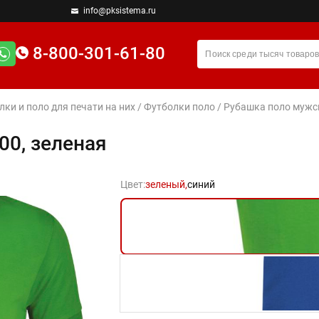
info@pksistema.ru
8-800-301-61-80
лки и поло для печати на них
/
Футболки поло
/ Рубашка поло мужск
00, зеленая
Цвет:
зеленый,
синий