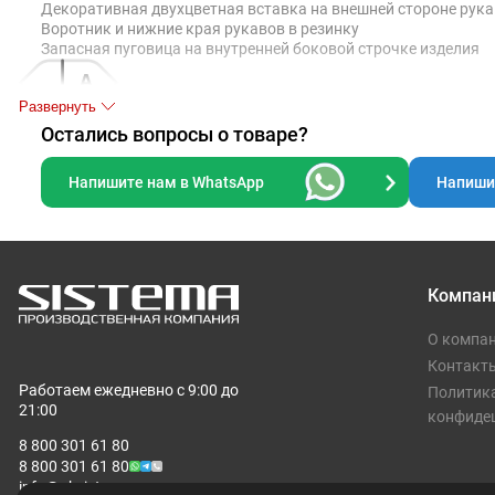
Декоративная двухцветная вставка на внешней стороне рукав
Воротник и нижние края рукавов в резинку
Запасная пуговица на внутренней боковой строчке изделия
Развернуть
Остались вопросы о товаре?
Напишите нам в WhatsApp
Напишит
Таблица размеров, см
S
M
L
XL
A
49
52
55
57
Компан
B
70
72
74
76
О компа
Контакт
Допускаются отклонения в 5% от указанных параметров по разме
Работаем ежедневно с 9:00 до
Политик
21:00
конфиде
8 800 301 61 80
8 800 301 61 80
info@pksistema.ru