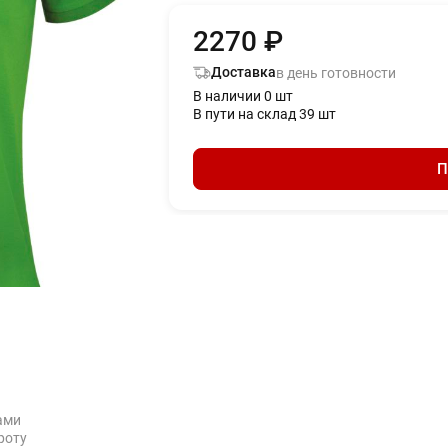
2270 ₽
Доставка
в день готовности
В наличии 0 шт
В пути на склад 39 шт
П
ами
роту