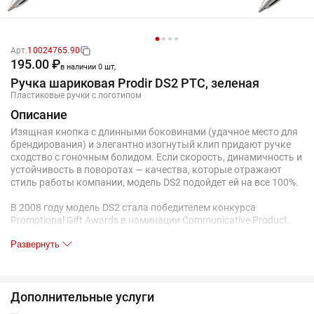
Арт.
10024765.90
195.00 ₽
в наличии 0 шт,
Ручка шариковая Prodir DS2 PTC, зеленая
Пластиковые ручки с логотипом
Описание
Изящная кнопка с длинными боковинами (удачное место для
брендирования) и элегантно изогнутый клип придают ручке
сходство с гоночным болидом. Если скорость, динамичность и
устойчивость в поворотах — качества, которые отражают
стиль работы компании, модель DS2 подойдет ей на все 100%.
В 2008 году модель DS2 стала победителем конкурса
Promotional Gift Awards в номинации Communicative Product.
Корпус из глянцевого прозрачного пластика и полированный
Развернуть
металлический наконечник.
Механизм ручки: нажимной.
Корпус ручки разбирается, стержень легко заменить.
Стержень с синими чернилами.
Дополнительные услуги