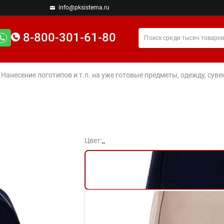
info@pksistema.ru
8-800-301-61-80
. Нанесение логотипов и т.п. на уже готовые предметы, одежду, су
Цвет:
,
,