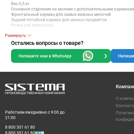
Вес 0,5 кг
Основное отделение на молнии с дополнительными кармана
Фронтальный карман для самых важных мелочей
Задний потайной карман для ценных предметов
Ручка для переноски
Регулируемые лямки
Развернуть
Остались вопросы о товаре?
Напишите нам в WhatsApp
Напишит
Компан
О компа
Контакт
Работаем ежедневно с 9:00 до
Политик
21:00
конфиде
8 800 301 61 80
8 800 301 61 80