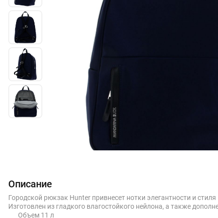
Описание
Городской рюкзак Hunter привнесет нотки элегантности и стиля
Изготовлен из гладкого влагостойкого нейлона, а также допол
Объем 11 л