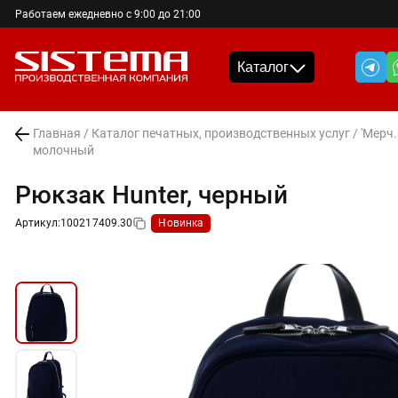
Работаем ежедневно с 9:00 до 21:00
Каталог
Главная
/
Каталог печатных, производственных услуг
/
'Мерч
молочный
Рюкзак Hunter, черный
Артикул:
100217409.30
Новинка