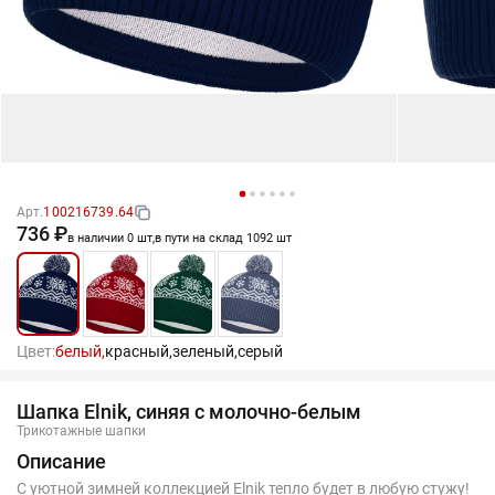
Арт.
100216739.64
736 ₽
в наличии 0 шт,
в пути на склад 1092 шт
Цвет:
белый,
красный,
зеленый,
серый
Шапка Elnik, синяя с молочно-белым
Трикотажные шапки
Описание
С уютной зимней коллекцией Elnik тепло будет в любую стужу!