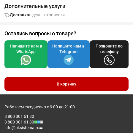
тренировки - нетеряемая крышка на резьбе - герметичный -
Дополнительные услуги
шарик для размешивания с лопастями, который удобно мыть -
легкий и прочный материал без бисфенола А, безопасен для
Доставка
в день готовности
человека - широкая петелька для переноски - объем: 700мл
Трафаретная печать круговая (1 цвет (цветные изделия)) на
данный товар осуществляется бесплатно. Оплачивается
только настройка оборудования в размере 6400 рублей на
Остались вопросы о товаре?
весь тираж.
Напишите нам в
Напишите нам в
Позвоните по
WhatsApp
Telegram
телефону
В корзину
Работаем ежедневно с 9:00 до 21:00
8 800 301 61 80
8 800 301 61 80
info@pksistema.ru