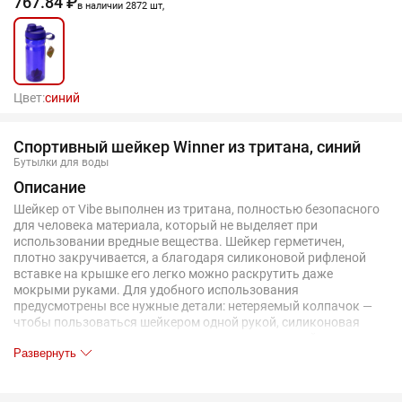
767.84 ₽
в наличии 2872 шт,
Цвет:
синий
Спортивный шейкер Winner из тритана, синий
Бутылки для воды
Описание
Шейкер от Vibe выполнен из тритана, полностью безопасного
для человека материала, который не выделяет при
использовании вредные вещества. Шейкер герметичен,
плотно закручивается, а благодаря силиконовой рифленой
вставке на крышке его легко можно раскрутить даже
мокрыми руками. Для удобного использования
предусмотрены все нужные детали: нетеряемый колпачок —
чтобы пользоваться шейкером одной рукой, силиконовая
прочная петелька — для переноски, а пластиковый шарик с
Развернуть
пятью лопастями поможет размешать коктейль, быстро
разбив комочки. Бутылка удобно ложится в руку, легкая, а
еще ее просто мыть. - идеальный объем для энергичной