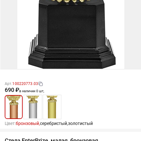
Арт.
100220773.03
690 ₽
в наличии 0 шт,
Цвет:
бронзовый,
серебристый,
золотистый
Стела EnterPrize, малая, бронзовая