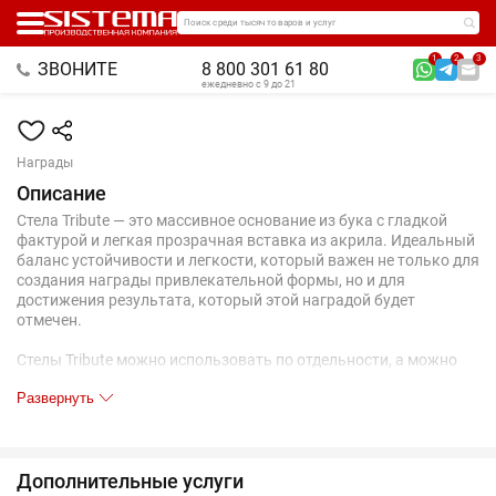
Поиск среди тысяч товаров и услуг
1
2
3
ЗВОНИТЕ
8 800 301 61 80
ежедневно с 9 до 21
Награды
Описание
Стела Tribute — это массивное основание из бука с гладкой
фактурой и легкая прозрачная вставка из акрила. Идеальный
баланс устойчивости и легкости, который важен не только для
создания награды привлекательной формы, но и для
достижения результата, который этой наградой будет
отмечен.
Стелы Tribute можно использовать по отдельности, а можно
все вместе для награждения 3 призовых мест.
Развернуть
Акриловая часть вынимается для нанесения логотипа.
Поставляется в индивидуальной транспортной коробке.
Внимание!
При печати желательно использовать антистатик для акрила.
Дополнительные услуги
Не рекомендуем протирать награды спиртом перед