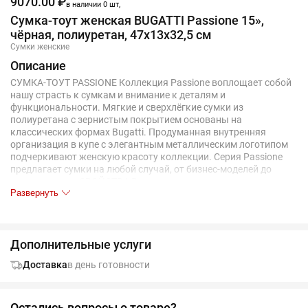
9070.00 ₽
в наличии 0 шт,
Сумка-тоут женская BUGATTI Passione 15»,
чёрная, полиуретан, 47х13х32,5 см
Сумки женские
Описание
СУМКА-ТОУТ PASSIONE Коллекция Passione воплощает собой
нашу страсть к сумкам и внимание к деталям и
функциональности. Мягкие и сверхлёгкие сумки из
полиуретана с зернистым покрытием основаны на
классических формах Bugatti. Продуманная внутренняя
организация в купе с элегантным металлическим логотипом
подчеркивают женскую красоту коллекции. Серия Passione
предлагает сумки на любой случай, от бизнес-моделей до
мини-сумочек. СВОЙСТВА Внутренняя организация: основное
Развернуть
отделение на молнии с карманом на молнии, 2 кармана,
мягкое отделение для ноутбука 15’’, отделение для
планшетного компьютера 12’’ Размер: 47 x 13 x 32,5 см Вес: 0,75
кг Материал: полиуретан
Дополнительные услуги
Доставка
в день готовности
Остались вопросы о товаре?