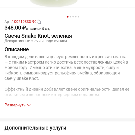
Арт.
100219333.90
348.00 ₽
в наличии 0 шт,
Свеча Snake Knot, зеленая
Декоративные свечи и подсвечники
Описание
В каждом деле важны целеустремленность и крепкая хватка
— с таким настроем легко достичь всех поставленных целей в
Новом году! Именно эти качества, а еще мудрость, силу и
гибкость символизирует рельефная змейка, обвивающая
свечу Snake Knot.
Эффектный дизайн добавляет свече оригинальности, делая ее
стильным и желанным интерьерным подарком.
Время горения примерно 25–30 часов.
Развернуть
Поставляется в полиэтиленовом пакете.
Условия перевозки: при тиражном заказе рекомендуется
обрешетка.
Дополнительные услуги