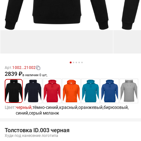
Арт.
1002...21002
2839 ₽
в наличии 0 шт,
Цвет:
черный,
тёмно-синий,
красный,
оранжевый,
бирюзовый,
синий,
серый меланж
Толстовка ID.003 черная
Худи под нанесение логотипа