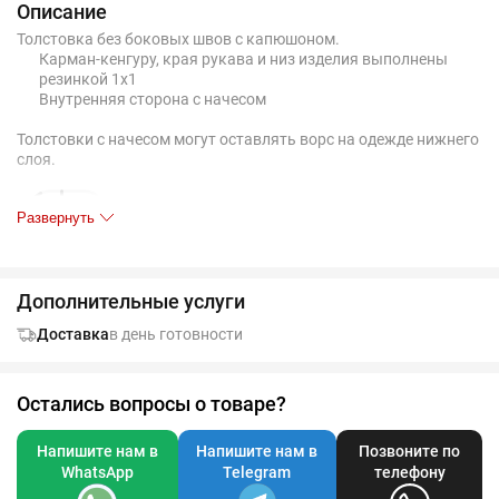
Описание
Толстовка без боковых швов с капюшоном.
Карман-кенгуру, края рукава и низ изделия выполнены
резинкой 1х1
Внутренняя сторона с начесом
Толстовки с начесом могут оставлять ворс на одежде нижнего
слоя.
Развернуть
Дополнительные услуги
Доставка
в день готовности
Таблица размеров, см
XS
S
M
L
XL
X
A
46
51,5
55
58,5
62
65
Остались вопросы о товаре?
B
63,5
65,5
67,5
69,5
71,5
73
Напишите нам в
Напишите нам в
Позвоните по
WhatsApp
Telegram
телефону
C
61,5
62,5
63,5
64,5
65,5
66