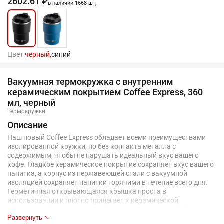
2602.61 ₽
в наличии 1668 шт,
Цвет:
черный,
синий
Вакуумная термокружка с внутренним
керамическим покрытием Coffee Express, 360
мл, черный
Термокружки
Описание
Наш новый Coffee Express обладает всеми преимуществами
изолированной кружки, но без контакта металла с
содержимым, чтобы не нарушать идеальный вкус вашего
кофе. Гладкое керамическое покрытие сохраняет вкус вашего
напитка, а корпус из нержавеющей стали с вакуумной
изоляцией сохраняет напитки горячими в течение всего дня.
Герметичная открывающаяся крышка проста в
использовании и плотно прилегает к керамической
облицовке. Термокружка удобно помещается в любой
Развернуть
стандартный подстаканник, так что вы сможете насладиться