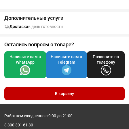
поездкой на работу! - герметичная крышка - вакуумная
изоляция - запатентованное керамическое покрытие -
подходит для любого стандартного подстаканника
Дополнительные услуги
Гравировка (CO2 лазер) (Без чернения) на данный товар
осуществляется бесплатно. Оплачивается только настройка
Доставка
в день готовности
оборудования в размере 1100 рублей на весь тираж.
Остались вопросы о товаре?
Напишите нам в
Напишите нам в
Позвоните по
WhatsApp
Telegram
телефону
В корзину
Работаем ежедневно с 9:00 до 21:00
8 800 301 61 80