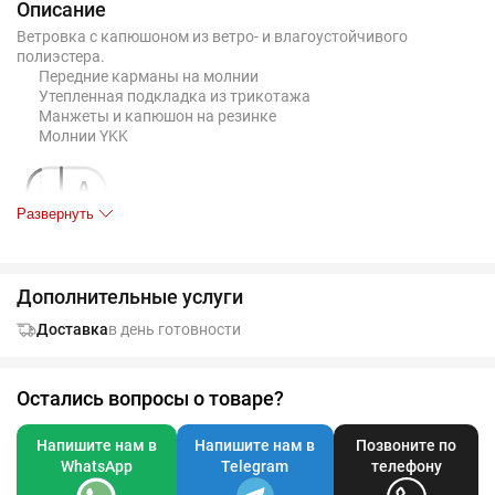
Описание
Ветровка с капюшоном из ветро- и влагоустойчивого
полиэстера.
Передние карманы на молнии
Утепленная подкладка из трикотажа
Манжеты и капюшон на резинке
Молнии YKK
Развернуть
Дополнительные услуги
Таблица размеров, см
S
M
L
XL
XXL
Доставка
в день готовности
A
53
57
60
62
66
Остались вопросы о товаре?
B
68
72
73
74
78
Напишите нам в
Напишите нам в
Позвоните по
C
68
68,5
70
70,5
71
WhatsApp
Telegram
телефону