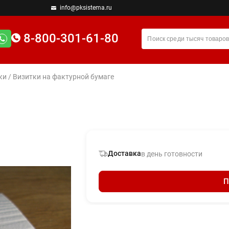
info@pksistema.ru
8-800-301-61-80
ки
/ Визитки на фактурной бумаге
Доставка
в день готовности
П