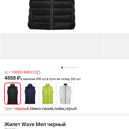
Арт.
100201436312
4888 ₽
в наличии 490 шт,
в пути на склад 203 шт
Цвет:
черный,
тёмно-синий,
лайм,
серый
Жилет Wave Men черный