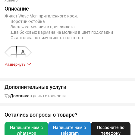
Жилеты
Описание
Жилет Wave Men приталенного кроя.
Воротник-стойка
Застежка-молния в цвет жилета
Два боковых кармана на молнии в цвет подкладки
Окантовка по низу жилета тон в тон
Развернуть
Дополнительные услуги
Таблица размеров, см
S
M
L
XL
XXL
3XL
Доставка
в день готовности
A
55
57
59
61
63
65
B
68
70
72
74
76
78
Остались вопросы о товаре?
Напишите нам в
Напишите нам в
Позвоните по
Допускаются отклонения в 5% от указанных параметров по
WhatsApp
Telegram
телефону
размеру и цвету.