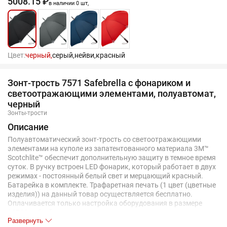
5008.15 ₽
в наличии 0 шт,
Цвет:
черный,
серый,
нейви,
красный
Зонт-трость 7571 Safebrella с фонариком и
светоотражающими элементами, полуавтомат,
черный
Зонты-трости
Описание
Полуавтоматический зонт-трость со светоотражающими
элементами на куполе из запатентованного материала 3M™
Scotchlite™ обеспечит дополнительную защиту в темное время
суток. В ручку встроен LED фонарик, который работает в двух
режимах - постоянный белый свет и мерцающий красный.
Батарейка в комплекте. Трафаретная печать (1 цвет (цветные
изделия)) на данный товар осуществляется бесплатно.
Оплачивается только настройка оборудования в размере
13700 рублей на весь тираж.
Развернуть