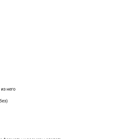
 из него
без)