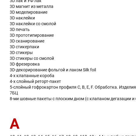
3D лак и УФ лак
3D магнит из металла
3D моделирование
3D наклейки
3D наклейки со смолой
3D печать
3D прототипирование
3D сканирование
3D стикерпаки
3D стикеры
3D стикеры со смолой
3D фрезеровка
3D-декорирование фольгой и лаком Silk foil
4-х клапанные короба
4-х слойный реторт-пакет
5-слойный гофрокартон профиля C, В, Е, F. Обработка. Изделия
7БЦ
8-ми шовные пакеты с плоским дном (с клапаном дегазации и 
А