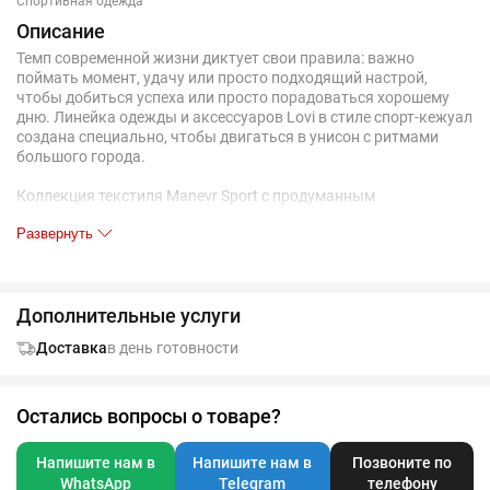
Спортивная одежда
Описание
Темп современной жизни диктует свои правила: важно
поймать момент, удачу или просто подходящий настрой,
чтобы добиться успеха или просто порадоваться хорошему
дню. Линейка одежды и аксессуаров Lovi в стиле спорт-кежуал
создана специально, чтобы двигаться в унисон с ритмами
большого города.
Коллекция текстиля Manevr Sport с продуманным
анатомическим кроем выполнена из высокотехнологичного
Развернуть
трехслойного материала, известного как ткань скуба или
трикотажный неопрен, в самом центре которого спрятаны
объемные нити текстурированного полиэстера.
Дополнительные услуги
Такой «сэндвич» хорошо держит форму (а еще приятно
пружинит под пальцами), но при этом остается легким и
Доставка
в день готовности
эластичным, не сковывает движений и отводит лишнюю
влагу. Внутренняя ячеистая структура не препятствует
воздушному обмену, позволяя коже «дышать», — а значит,
больше никакого «эффекта парника» во время тренировки
Остались вопросы о товаре?
или активной прогулки.
Напишите нам в
Напишите нам в
Позвоните по
Два типа плетения создают одновременно и совершенно
WhatsApp
Telegram
телефону