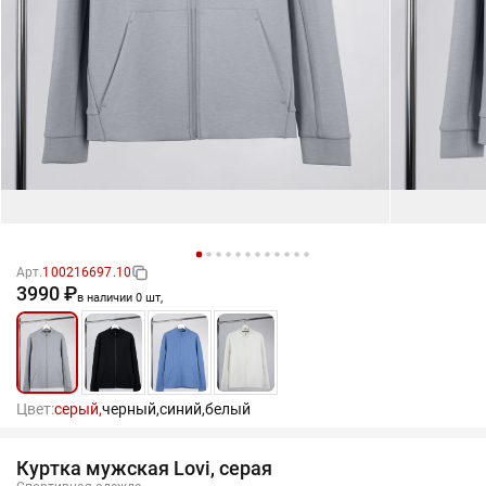
Арт.
100216697.10
3990 ₽
в наличии 0 шт,
Цвет:
серый,
черный,
синий,
белый
Куртка мужская Lovi, серая