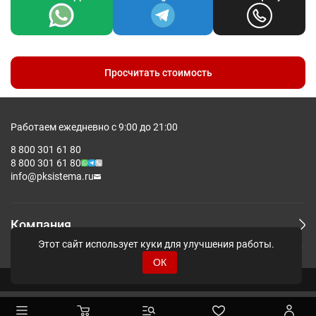
гладкую изнанку, и мягкую наружную поверхность,
напоминающую бархатистый хлопок. Дополнительно
материал прошел антипилинговую обработку — катышки не
появятся даже после множества стирок.
Спортивная мужская куртка Lovi.
Мужская модель прямого силуэта
Просчитать стоимость
Воротник-стойка
Два боковых кармана
Внутри правого кармана дополнительный потайной
карман на молнии (для карточки или ключей)
Работаем ежедневно с 9:00 до 21:00
Прорезиненная застежка-молния в цвет изделия
8 800 301 61 80
8 800 301 61 80
info@pksistema.ru
Компания
Этот сайт использует куки для улучшения работы.
Таблица размеров, см
S
M
L
XL
XXL
ОК
A
47
50
53
56
60
© Pksistema - Все права защищены.
B
64
65
69
70
73